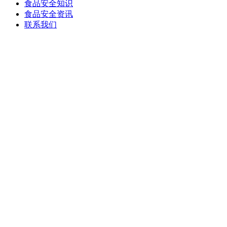
食品安全知识
食品安全资讯
联系我们