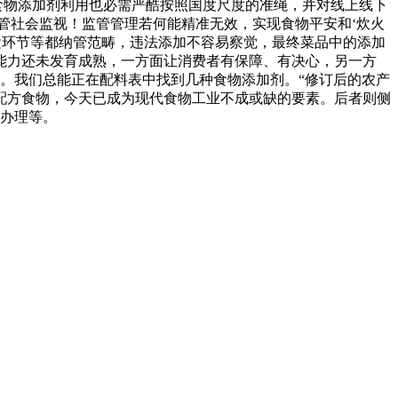
食物添加剂利用也必需严酷按照国度尺度的准绳，并对线上线下
管社会监视！监管管理若何能精准无效，实现食物平安和‘炊火
贮运环节等都纳管范畴，违法添加不容易察觉，最终菜品中的添加
能力还未发育成熟，一方面让消费者有保障、有决心，另一方
。我们总能正在配料表中找到几种食物添加剂。“修订后的农产
配方食物，今天已成为现代食物工业不成或缺的要素。后者则侧
办理等。