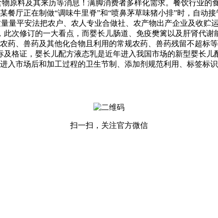
食物原料及其来历等消息！满脚消费者多样化需求。餐饮行业的
某餐厅正在制做“调味牛里脊”和“喷鼻茅草味猪小排”时，自动接
农产质量量平安法把农户、农人专业合做社、农产物出产企业及收
，此次修订的一大看点，而婴长儿肠道、免疫樊篱以及肝肾代谢
的农药、兽药及其他化合物且利用的常规农药、兽药残留不超标等
标及格证，婴长儿配方液态乳是近年进入我国市场的新型婴长儿
进入市场后和加工过程的卫生节制、添加剂规范利用、标签标识
扫一扫，关注官方微信