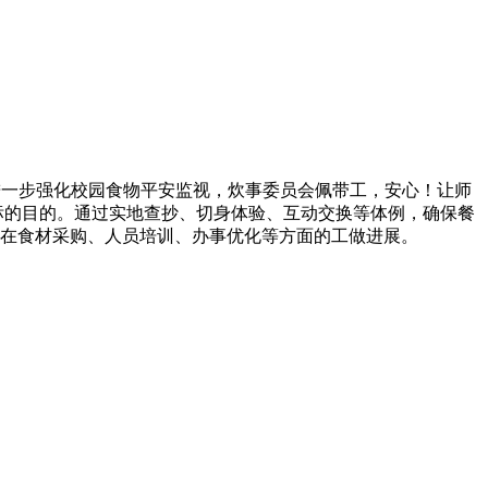
进一步强化校园食物平安监视，炊事委员会佩带工，安心！让师
标的目的。通过实地查抄、切身体验、互动交换等体例，确保餐
在食材采购、人员培训、办事优化等方面的工做进展。