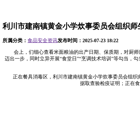
利川市建南镇黄金小学炊事委员会组织师
所属分类：
食品安全资讯
发布时间：
2025-07-23 18:22
会上，们细心查看米面粮油的出产日期、保质期，对厨师规范
迈出一步，同时立异开展“食堂日”“烹调技术培训”等勾当，
正在餐具消毒区，利川市建南镇黄金小学炊事委员会组织师生
据取查验检疫证明；正在食