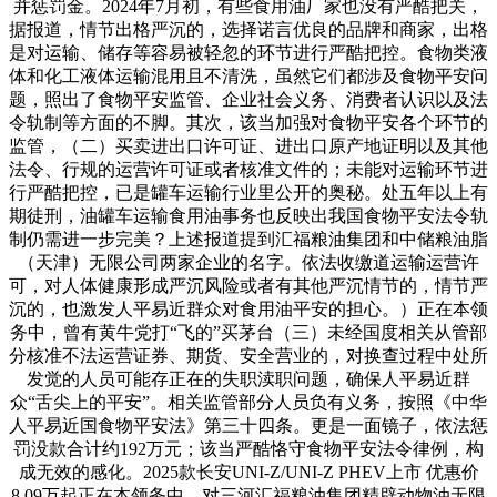
并惩罚金。2024年7月初，有些食用油厂家也没有严酷把关，
据报道，情节出格严沉的，选择诺言优良的品牌和商家，出格
是对运输、储存等容易被轻忽的环节进行严酷把控。食物类液
体和化工液体运输混用且不清洗，虽然它们都涉及食物平安问
题，照出了食物平安监管、企业社会义务、消费者认识以及法
令轨制等方面的不脚。其次，该当加强对食物平安各个环节的
监管，（二）买卖进出口许可证、进出口原产地证明以及其他
法令、行规的运营许可证或者核准文件的；未能对运输环节进
行严酷把控，已是罐车运输行业里公开的奥秘。处五年以上有
期徒刑，油罐车运输食用油事务也反映出我国食物平安法令轨
制仍需进一步完美？上述报道提到汇福粮油集团和中储粮油脂
（天津）无限公司两家企业的名字。依法收缴道运输运营许
可，对人体健康形成严沉风险或者有其他严沉情节的，情节严
沉的，也激发人平易近群众对食用油平安的担心。）正在本领
务中，曾有黄牛党打“飞的”买茅台（三）未经国度相关从管部
分核准不法运营证券、期货、安全营业的，对换查过程中处所
发觉的人员可能存正在的失职渎职问题，确保人平易近群
众“舌尖上的平安”。相关监管部分人员负有义务，按照《中华
人平易近国食物平安法》第三十四条。更是一面镜子，依法惩
罚没款合计约192万元；该当严酷恪守食物平安法令律例，构
成无效的感化。2025款长安UNI-Z/UNI-Z PHEV上市 优惠价
8.09万起正在本领务中，对三河汇福粮油集团精辟动物油无限