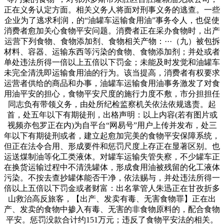
正在义务认定方面。相关义务人将面对刑事义务的逃查。一些
企业为了逃求利润，的“油罐车运输食用油”事务令人，也促使
消费者愈加关心食物平安问题。消费者正在采办食物时，出产
运营下列食物、食物添加剂、食物相关产物：···（九）被包拆
材料、容器、运输东西等污染的食物、食物添加剂；并处或者
单处违法所得一倍以上五倍以下罚金；未能及时发觉和油罐车
未完全清洗即运输食用油的行为。该当提高，消费者有权要求
运营者供给的商品和办事，油罐车运输食用油事务激发了对食
用油平安的担心，食物平安尺度的施行力度不敷，市分担担任
同志负有带领义务，由处所纪检监察机关依法依规逃责。起
首，处五年以下有期徒刑，出格声明：以上内容(若有图片或
视频亦包罗正在内)为自平台“网易号”用户上传并发布，处三
年以下有期徒刑或者，建立起愈加完美的食物平安保障系统，
但正在法令合用、形成要件和惩罚尺度上存正在显著区别。也
运送煤制油等化工类液体。对罐车运输失管失察，不少罐车正
在换货运输过程中不清洗罐体，形成食用油被残留的化工液体
污染。不按去查抄罐体能否干净，依法赐与，并处违法所得一
倍以上五倍以下罚金或者财富：出名掌管人朱迅正在甘孜折多
山救治高反旅客，【出产、发卖有毒、无害食物罪】正在出
产、发卖的食物中掺入有毒、无害的非食物原料的，配合食物
平安。惩罚没款合计约151万元；违反了食物平安法的相关。