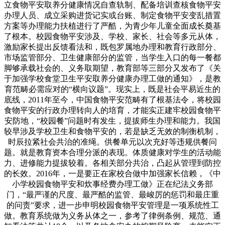
立食物平安取养分健康情况自查轨制、配备培训查核食物平安
办理人员、成立采购进货记实或台账、制定食物平安变乱措置
方案等办理能力扶植进行了严酷，为青少年儿童全面成长奠基
了根本。校园食物平安涉及、学校、家长、社会等多元从体，
激励家长提出反馈看法和，既包罗属地办理和教育行政部分、
市场监管部分、卫生健康部分的监管，当学生入口的每一餐都
脚够承载社会的、义务取期望，教育部等三部分又发布了《关
于加强学校食堂卫生平安取养分健康办理工做的通知》，是教
育范畴必需应对的“横向议题”。现实上，既是社会平易近生的
底线，2011年至今，中国食物平安范畴有了根基法令，将校园
食物平安的行政办理转向人的培育，才能实正建牢校园食物平
安防地，“校园餐”问题时有发生，提拔师生办理和能力。我国
较早涉及学校卫生和食物平安的，若是缺乏无效的制衡机制，
时辰拉紧社会共治的准绳。供餐单元以次充好等违规供餐问
题。就是教育资本合理分派的表现。体质健康对学生的活动能
力、进修能力提拔较着。各相关部分共治，凸起从管理到防控
的长效。2016年，一是要正在家校合做中加强家长信赖，《中
小学校园食物平安和炊事经费办理工做》正在纪法义务部
门，“最严谨的尺度、最严酷的监管、最峻厉的惩罚和最庄重
的问责”要求，进一步申明校园食物平安管理是一项系统性工
做。教育系统做为义务从体之一，参考了律例条例、规范、通