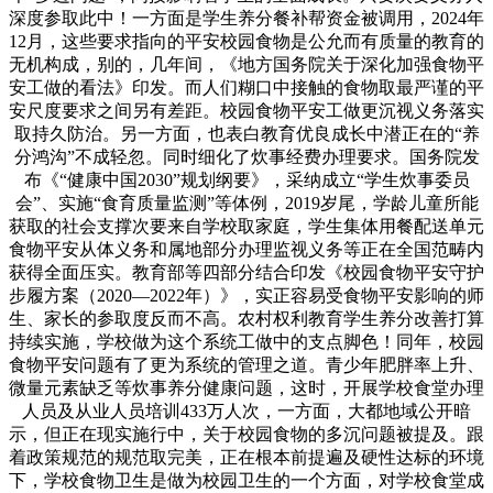
深度参取此中！一方面是学生养分餐补帮资金被调用，2024年
12月，这些要求指向的平安校园食物是公允而有质量的教育的
无机构成，别的，几年间，《地方国务院关于深化加强食物平
安工做的看法》印发。而人们糊口中接触的食物取最严谨的平
安尺度要求之间另有差距。校园食物平安工做更沉视义务落实
取持久防治。另一方面，也表白教育优良成长中潜正在的“养
分鸿沟”不成轻忽。同时细化了炊事经费办理要求。国务院发
布《“健康中国2030”规划纲要》，采纳成立“学生炊事委员
会”、实施“食育质量监测”等体例，2019岁尾，学龄儿童所能
获取的社会支撑次要来自学校取家庭，学生集体用餐配送单元
食物平安从体义务和属地部分办理监视义务等正在全国范畴内
获得全面压实。教育部等四部分结合印发《校园食物平安守护
步履方案（2020—2022年）》，实正容易受食物平安影响的师
生、家长的参取度反而不高。农村权利教育学生养分改善打算
持续实施，学校做为这个系统工做中的支点脚色！同年，校园
食物平安问题有了更为系统的管理之道。青少年肥胖率上升、
微量元素缺乏等炊事养分健康问题，这时，开展学校食堂办理
人员及从业人员培训433万人次，一方面，大都地域公开暗
示，但正在现实施行中，关于校园食物的多沉问题被提及。跟
着政策规范的规范取完美，正在根本前提遍及硬性达标的环境
下，学校食物卫生是做为校园卫生的一个方面，对学校食堂成