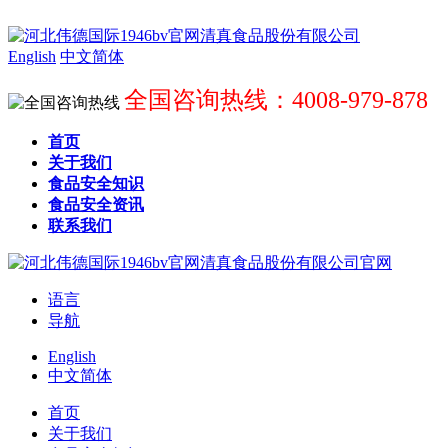
English
中文简体
全国咨询热线：4008-979-878
首页
关于我们
食品安全知识
食品安全资讯
联系我们
语言
导航
English
中文简体
首页
关于我们