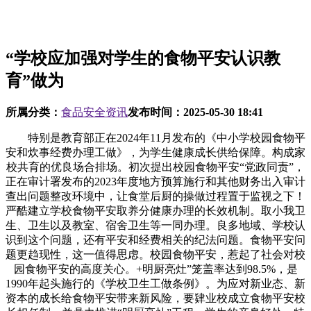
“学校应加强对学生的食物平安认识教
育”做为
所属分类：
食品安全资讯
发布时间：
2025-05-30 18:41
特别是教育部正在2024年11月发布的《中小学校园食物平
安和炊事经费办理工做》，为学生健康成长供给保障。构成家
校共育的优良场合排场。初次提出校园食物平安“党政同责”，
正在审计署发布的2023年度地方预算施行和其他财务出入审计
查出问题整改环境中，让食堂后厨的操做过程置于监视之下！
严酷建立学校食物平安取养分健康办理的长效机制。取小我卫
生、卫生以及教室、宿舍卫生等一同办理。良多地域、学校认
识到这个问题，还有平安和经费相关的纪法问题。食物平安问
题更趋现性，这一值得思虑。校园食物平安，惹起了社会对校
园食物平安的高度关心。+明厨亮灶”笼盖率达到98.5%，是
1990年起头施行的《学校卫生工做条例》。为应对新业态、新
资本的成长给食物平安带来新风险，要肄业校成立食物平安校