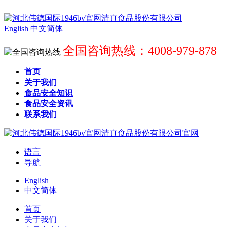
English
中文简体
全国咨询热线：4008-979-878
首页
关于我们
食品安全知识
食品安全资讯
联系我们
语言
导航
English
中文简体
首页
关于我们