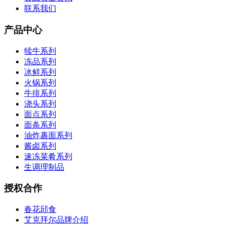
联系我们
产品中心
犊牛系列
冻品系列
冰鲜系列
火锅系列
牛排系列
浇头系列
面点系列
面条系列
油炸裹面系列
酱卤系列
速冻菜肴系列
生调理制品
授权合作
春花邱食
艾克拜尔品牌介绍