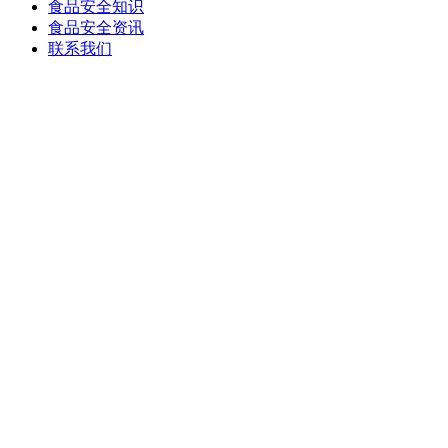
食品安全知识
食品安全资讯
联系我们