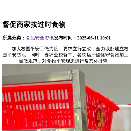
督促商家按过时食物
所属分类：
食品安全资讯
发布时间：
2025-06-11 10:01
加大校园平安工做力度，要求立行立改，全力以赴建立校
园平安防地，同时，要肄业校食堂、餐饮店严酷恪守食物加工
操做规范，对食物平安现患进行常态化排查，