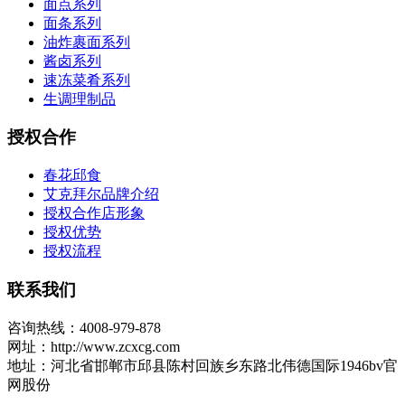
面点系列
面条系列
油炸裹面系列
酱卤系列
速冻菜肴系列
生调理制品
授权合作
春花邱食
艾克拜尔品牌介绍
授权合作店形象
授权优势
授权流程
联系我们
咨询热线：4008-979-878
网址：http://www.zcxcg.com
地址：河北省邯郸市邱县陈村回族乡东路北伟德国际1946bv官
网股份