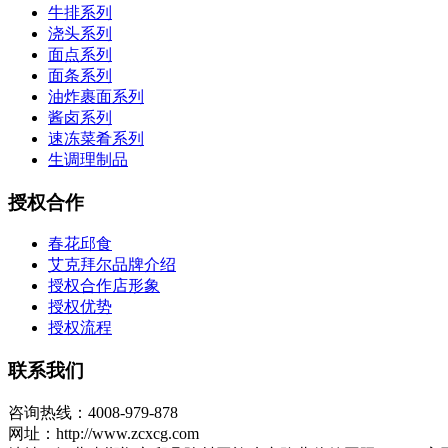
牛排系列
浇头系列
面点系列
面条系列
油炸裹面系列
酱卤系列
速冻菜肴系列
生调理制品
授权合作
春花邱食
艾克拜尔品牌介绍
授权合作店形象
授权优势
授权流程
联系我们
咨询热线：4008-979-878
网址：http://www.zcxcg.com