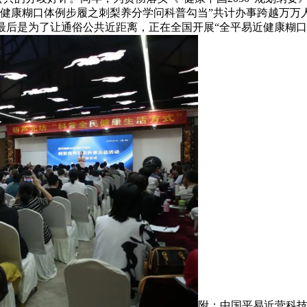
近健康糊口体例步履之刺梨养分学问科普勾当”共计办事跨越万万
最后是为了让通俗公共近距离，正在全国开展“全平易近健康糊口
附：中国平易近营科技