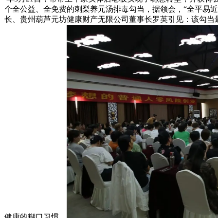
个全公益、全免费的刺梨养元汤排毒勾当，据领会，“全平易
长、贵州葫芦元坊健康财产无限公司董事长罗英引见：该勾当
健康的糊口习惯，