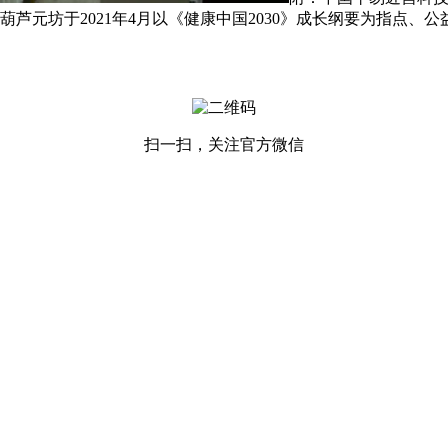
芦元坊于2021年4月以《健康中国2030》成长纲要为指点、公益
扫一扫，关注官方微信