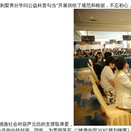
梨养分学问公益科普勾当”开展供给了规范和根据，不忘初心
感激社会对葫芦元坊的支撑取厚爱，
公共的分歧好评。同年，为贯彻落实《“健康中国2030”规划纲