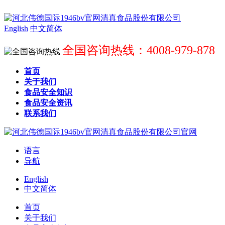
English
中文简体
全国咨询热线：4008-979-878
首页
关于我们
食品安全知识
食品安全资讯
联系我们
语言
导航
English
中文简体
首页
关于我们