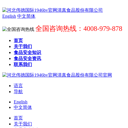
English
中文简体
全国咨询热线：4008-979-878
首页
关于我们
食品安全知识
食品安全资讯
联系我们
语言
导航
English
中文简体
首页
关于我们