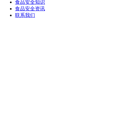
食品安全知识
食品安全资讯
联系我们